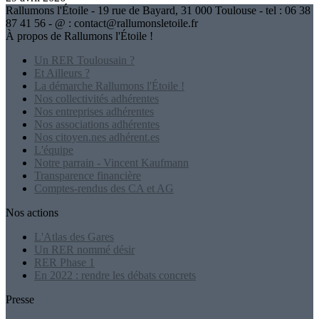
Rallumons l'Étoile - 19 rue de Bayard, 31 000 Toulouse - tel : 06 38
87 41 56 - @ : contact@rallumonsletoile.fr
À propos de Rallumons l'Étoile !
Un RER Toulousain ?
Et Ailleurs ?
La démarche Rallumons l'Étoile !
Nos collectivités adhérentes
Nos entreprises adhérentes
Nos associations adhérentes
Nos citoyen.nes adhérent.es
L'équipe
Notre parrain - Vincent Kaufmann
Transparence financière
Comptes-rendus des CA et AG
Nos actions
L'Atlas des Gares
Un RER nommé désir
RER Phase 1
En 2022 : rendre les débats concrets
Presse