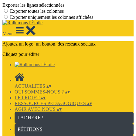
Exporter les lignes sélectionnées
Exporter toutes les colonnes
Exporter uniquement les colonnes affichées
Menu
Ajoutez un logo, un bouton, des réseaux sociaux
Cliquez pour éditer
ACTUALITES
▴
▾
QUI SOMMES-NOUS ?
▴
▾
LE PROJET
▴
▾
RESSOURCES PEDAGOGIQUES
▴
▾
AGIR AVEC NOUS
▴
▾
J'ADHÈRE !
PÉTITIONS