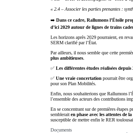
« 2.4 – Associer les parties prenantes : syn
➡️
Dans ce cadre, Rallumons l’Étoile prop
d’ici 2029 autour de lignes de trains caden
Les horizons après 2029 pourraient, en reva
SERM clarifié par l’État.
Par ailleurs, il nous semble que cette premi
plus ambitieuses
.
✅
Les différentes études réalisées depui
✅
Une vraie concertation
pourrait être or
pour son Plan Mobilités.
Enfin, nous souhaiterions que Rallumons l’Ét
l’ensemble des acteurs des contributions imp
En se concentrant sur de premières étapes pra
semblerait
en phase avec les attentes de 
susceptible de mettre enfin le RER toulousain
Documents