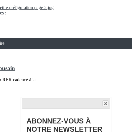
ttre préfiguration page 2.jpg
es :
ire
ousain
n RER cadencé à la...
ABONNEZ-VOUS À
NOTRE NEWSLETTER