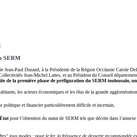
 du SERM
nie Jean-Paul Durand, à la Présidente de la Région Occitanie Carole De
ollectivités Jean-Michel Lattes, et au Président du Conseil départemen
ite de la première phase de préfiguration
du SERM toulousain, une
habitants, les acteurs économiques et les élus de la grande agglomératio
 politique et financier particulièrement difficile et incertain,
’État
pour l’obtention du statut de SERM tels que décrits dans l’annexe 8
res" tous modes : pour le fer, la fréquence de desserte recommandée est