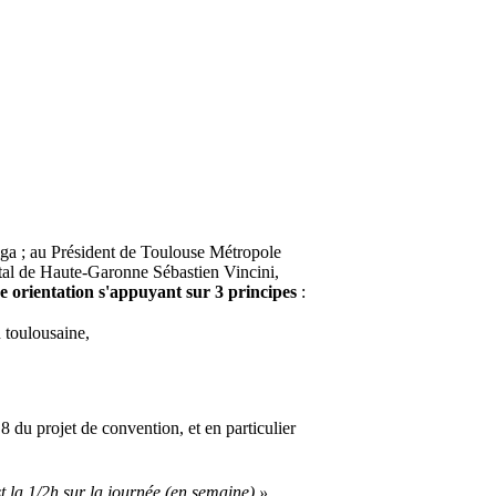
lga ; au Président de Toulouse Métropole
tal de Haute-Garonne Sébastien Vincini,
 orientation s'appuyant sur 3 principes
:
n toulousaine,
 du projet de convention, et en particulier
 la 1/2h sur la journée (en semaine) »