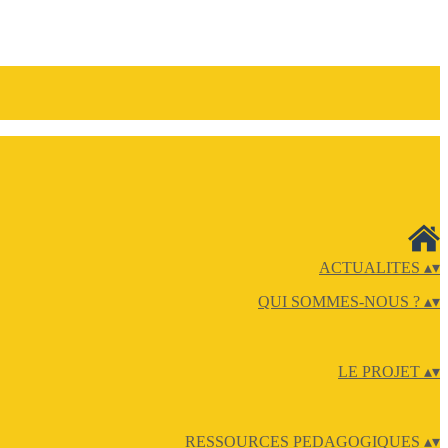
ACTUALITES
▴
▾
QUI SOMMES-NOUS ?
▴
▾
LE PROJET
▴
▾
RESSOURCES PEDAGOGIQUES
▴
▾