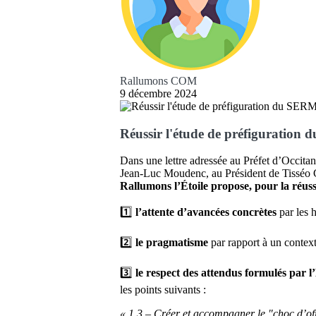
Rallumons COM
9 décembre 2024
Réussir l'étude de préfiguration
Dans une lettre adressée au Préfet d’Occita
Jean-Luc Moudenc, au Président de Tisséo C
Rallumons l’Étoile propose, pour la réuss
1️⃣
l’attente d’avancées concrètes
par les 
2️⃣
le pragmatisme
par rapport à un contexte
3️⃣
le respect des attendus formulés par l
les points suivants :
« 1.3 – Créer et accompagner le "choc d’off