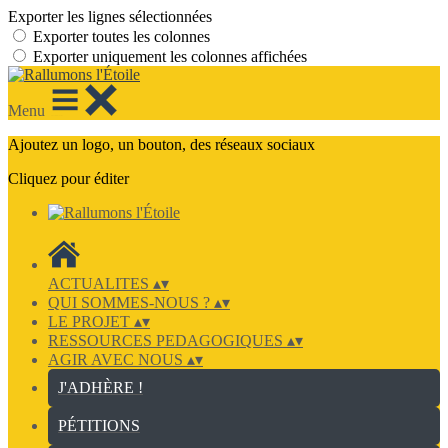
Exporter les lignes sélectionnées
Exporter toutes les colonnes
Exporter uniquement les colonnes affichées
Menu
Ajoutez un logo, un bouton, des réseaux sociaux
Cliquez pour éditer
ACTUALITES
▴
▾
QUI SOMMES-NOUS ?
▴
▾
LE PROJET
▴
▾
RESSOURCES PEDAGOGIQUES
▴
▾
AGIR AVEC NOUS
▴
▾
J'ADHÈRE !
PÉTITIONS