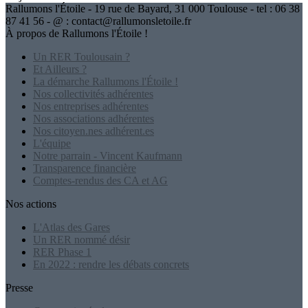
Rallumons l'Étoile - 19 rue de Bayard, 31 000 Toulouse - tel : 06 38
87 41 56 - @ : contact@rallumonsletoile.fr
À propos de Rallumons l'Étoile !
Un RER Toulousain ?
Et Ailleurs ?
La démarche Rallumons l'Étoile !
Nos collectivités adhérentes
Nos entreprises adhérentes
Nos associations adhérentes
Nos citoyen.nes adhérent.es
L'équipe
Notre parrain - Vincent Kaufmann
Transparence financière
Comptes-rendus des CA et AG
Nos actions
L'Atlas des Gares
Un RER nommé désir
RER Phase 1
En 2022 : rendre les débats concrets
Presse