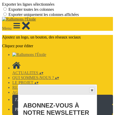
Exporter les lignes sélectionnées
Exporter toutes les colonnes
Exporter uniquement les colonnes affichées
Menu
Ajoutez un logo, un bouton, des réseaux sociaux
Cliquez pour éditer
ACTUALITES
▴
▾
QUI SOMMES-NOUS ?
▴
▾
LE PROJET
▴
▾
RESSOURCES PEDAGOGIQUES
▴
▾
AGIR AVEC NOUS
▴
▾
J'ADHÈRE !
ABONNEZ-VOUS À
PÉTITIONS
NOTRE NEWSLETTER