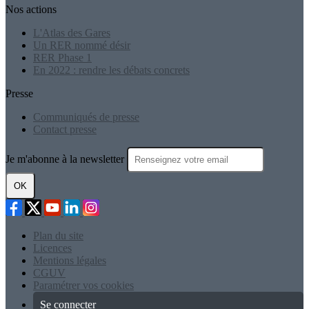
Nos actions
L'Atlas des Gares
Un RER nommé désir
RER Phase 1
En 2022 : rendre les débats concrets
Presse
Communiqués de presse
Contact presse
Je m'abonne à la newsletter
OK
Plan du site
Licences
Mentions légales
CGUV
Paramétrer vos cookies
Se connecter