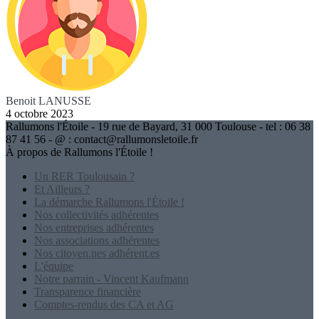
Benoit LANUSSE
4 octobre 2023
Rallumons l'Étoile - 19 rue de Bayard, 31 000 Toulouse - tel : 06 38
87 41 56 - @ : contact@rallumonsletoile.fr
À propos de Rallumons l'Étoile !
Un RER Toulousain ?
Et Ailleurs ?
La démarche Rallumons l'Étoile !
Nos collectivités adhérentes
Nos entreprises adhérentes
Nos associations adhérentes
Nos citoyen.nes adhérent.es
L'équipe
Notre parrain - Vincent Kaufmann
Transparence financière
Comptes-rendus des CA et AG