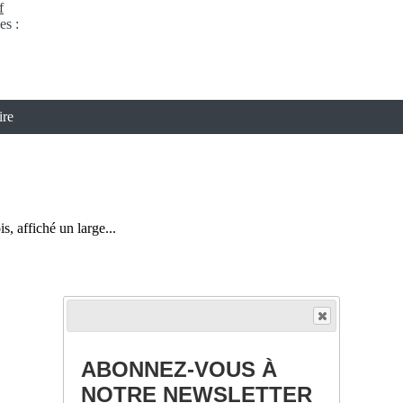
f
es :
ire
s, affiché un large...
ABONNEZ-VOUS À
NOTRE NEWSLETTER