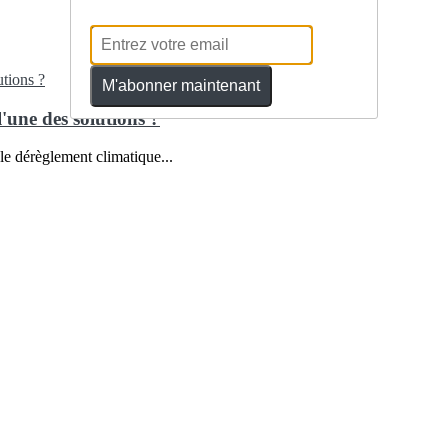
M'abonner maintenant
'une des solutions ?
le dérèglement climatique...