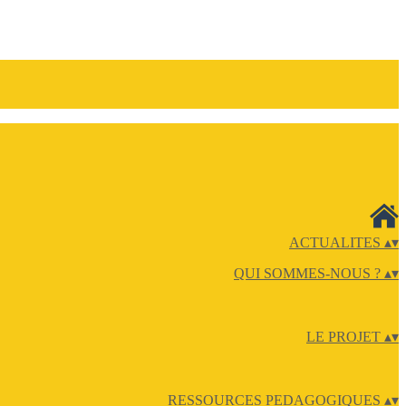
ACTUALITES
▴
▾
QUI SOMMES-NOUS ?
▴
▾
LE PROJET
▴
▾
RESSOURCES PEDAGOGIQUES
▴
▾