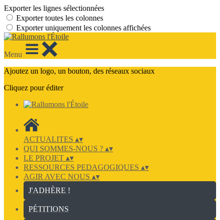
Exporter les lignes sélectionnées
Exporter toutes les colonnes
Exporter uniquement les colonnes affichées
Menu
Ajoutez un logo, un bouton, des réseaux sociaux
Cliquez pour éditer
ACTUALITES
▴
▾
QUI SOMMES-NOUS ?
▴
▾
LE PROJET
▴
▾
RESSOURCES PEDAGOGIQUES
▴
▾
AGIR AVEC NOUS
▴
▾
J'ADHÈRE !
PÉTITIONS