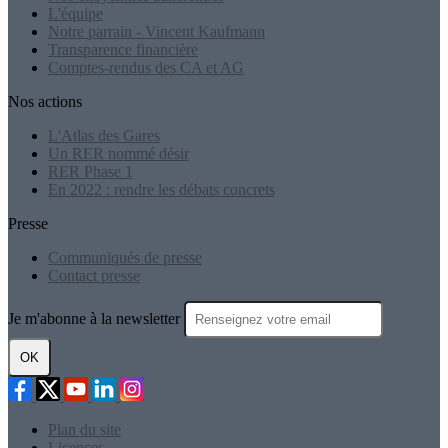
L'équipe
Notre parrain - Vincent Kaufmann
Transparence financière
Comptes-rendus des CA et AG
Nos actions
L'Atlas des Gares
Un RER nommé désir
RER Phase 1
En 2022 : rendre les débats concrets
Presse
Communiqués de presse
Contact presse
Je m'abonne à la newsletter
OK
Plan du site
Licences