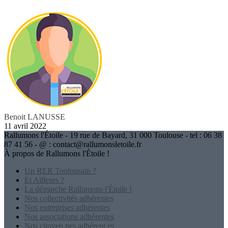
Benoit LANUSSE
11 avril 2022
Rallumons l'Étoile - 19 rue de Bayard, 31 000 Toulouse - tel : 06 38
87 41 56 - @ : contact@rallumonsletoile.fr
À propos de Rallumons l'Étoile !
Un RER Toulousain ?
Et Ailleurs ?
La démarche Rallumons l'Étoile !
Nos collectivités adhérentes
Nos entreprises adhérentes
Nos associations adhérentes
Nos citoyen.nes adhérent.es