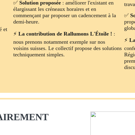
✅
Solution proposée
: améliorer l'existant en
trava
élargissant les créneaux horaires et en
commençant par proposer un cadencement à la
✅
S
demi-heure.
propo
globa
é et
⚡
La contribution de Rallumons L'Étoile !
:
⚡
La
nous prenons notamment exemple sur nos
voisins suisses. Le collectif propose des solutions
conf
techniquement simples.
Régi
prem
disc
AIREMENT