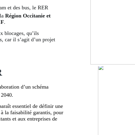
am et des bus, le RER
 la
Région Occitanie et
CF
.
x blocages, qu’ils
s, car il s’agit d’un projet
R
aboration d’un schéma
 2040.
araît essentiel de définir une
 la faisabilité garantis, pour
tants et aux entreprises de