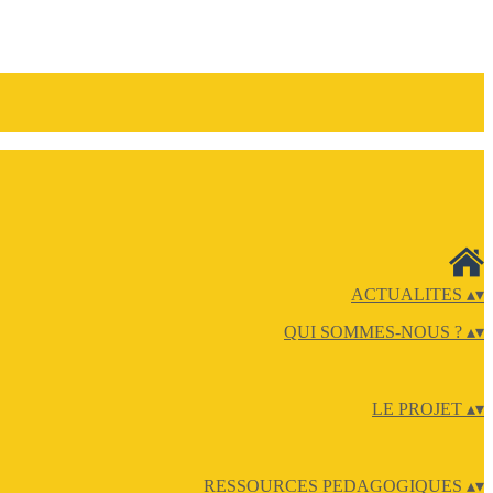
ACTUALITES
▴
▾
QUI SOMMES-NOUS ?
▴
▾
LE PROJET
▴
▾
RESSOURCES PEDAGOGIQUES
▴
▾