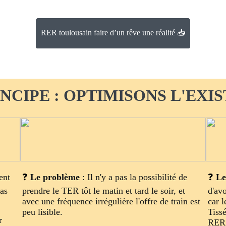
RER toulousain faire d’un rêve une réalité 📥
NCIPE : OPTIMISONS L'EXI
ent
❓
Le problème
: Il n'y a pas la possibilité de
❓
Le
pas
prendre le TER tôt le matin et tard le soir, et
d'av
avec une fréquence irrégulière l'offre de train est
car 
peu lisible.
Tissé
r
RER 